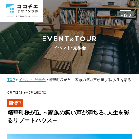
MENU
EVENT
TOUR
&
イベント・見学会
TOP
イベント・見学会
精華町桜が丘 ～家族の笑い声が満ちる、人生を彩るリゾ
8月7日(金)～8月16日(日)
開催中
精華町桜が丘 ～家族の笑い声が満ちる、人生を彩
るリゾートハウス～