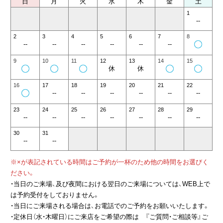
日
月
火
水
木
金
土
1
--
2
3
4
5
6
7
8
--
--
--
--
--
--
9
10
11
12
13
14
15
休
休
16
17
18
19
20
21
22
--
--
--
--
--
--
23
24
25
26
27
28
29
--
--
--
--
--
--
--
30
31
--
--
※×が表記されている時間はご予約が一杯のため他の時間をお選びく
ださい。
・当日のご来場、及び夜間における翌日のご来場については、WEB上で
は予約受付をしておりません。
・当日にご来場される場合は、お電話でのご予約をお願いいたします。
・定休日（水・木曜日）にご来店をご希望の際は 『ご質問・ご相談等』ご