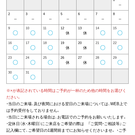
--
2
3
4
5
6
7
8
--
--
--
--
--
--
--
9
10
11
12
13
14
15
休
休
16
17
18
19
20
21
22
休
休
23
24
25
26
27
28
29
休
休
30
31
※×が表記されている時間はご予約が一杯のため他の時間をお選びく
ださい。
・当日のご来場、及び夜間における翌日のご来場については、WEB上で
は予約受付をしておりません。
・当日にご来場される場合は、お電話でのご予約をお願いいたします。
・定休日（水・木曜日）にご来店をご希望の際は 『ご質問・ご相談等』ご
記入欄にて、ご希望日の1週間前までにお知らせくださいませ。 ・ご予